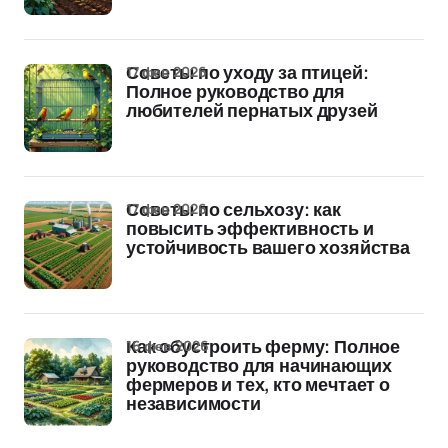
17 фев 2026
Советы по уходу за птицей:
Полное руководство для
любителей пернатых друзей
17 фев 2026
Советы по сельхозу: как
повысить эффективность и
устойчивость вашего хозяйства
16 фев 2026
Как обустроить ферму: Полное
руководство для начинающих
фермеров и тех, кто мечтает о
независимости