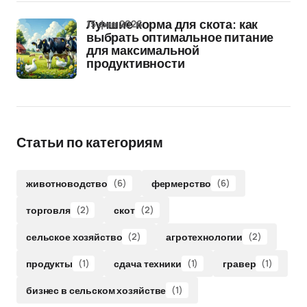
15 фев 2026
Лучшие корма для скота: как
выбрать оптимальное питание
для максимальной
продуктивности
Статьи по категориям
животноводство
(6)
фермерство
(6)
торговля
(2)
скот
(2)
сельское хозяйство
(2)
агротехнологии
(2)
продукты
(1)
сдача техники
(1)
гравер
(1)
бизнес в сельском хозяйстве
(1)