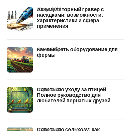
25 фев 2026
Аккумуляторный гравер с
насадками: возможности,
характеристики и сфера
применения
18 фев 2026
Как выбрать оборудование для
фермы
17 фев 2026
Советы по уходу за птицей:
Полное руководство для
любителей пернатых друзей
17 фев 2026
Советы по сельхозу: как