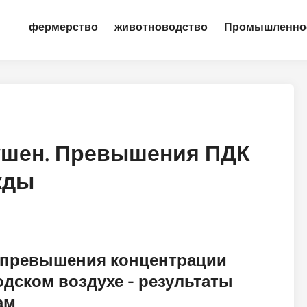
фермерство
животноводство
Промышленно
рушен. Превышения ПДК
жды
 превышения концентрации
одском воздухе - результаты
ам