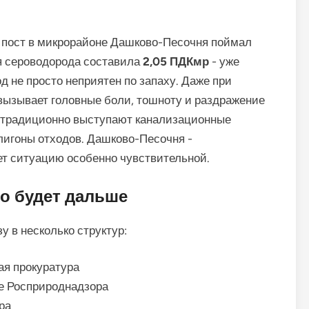
 пост в микрорайоне Дашково-Песочня поймал
я сероводорода составила
2,05 ПДКмр
- уже
 не просто неприятен по запаху. Даже при
вызывает головные боли, тошноту и раздражение
е традиционно выступают канализационные
игоны отходов. Дашково-Песочня -
ет ситуацию особенно чувствительной.
то будет дальше
 в несколько структур:
ая прокуратура
е Росприроднадзора
ра