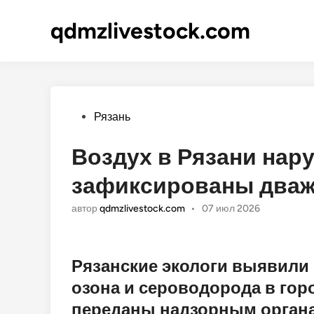
qdmzlivestock.com
Опубликовано
Рязань
Воздух в Рязани на
зафиксированы два
автор
qdmzlivestock.com
•
07 июл 2026
Рязанские экологи выявили
озона и сероводорода в гор
переданы надзорным орган