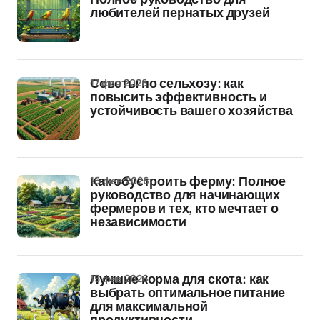
любителей пернатых друзей
17 фев 2026
Советы по сельхозу: как
повысить эффективность и
устойчивость вашего хозяйства
16 фев 2026
Как обустроить ферму: Полное
руководство для начинающих
фермеров и тех, кто мечтает о
независимости
15 фев 2026
Лучшие корма для скота: как
выбрать оптимальное питание
для максимальной