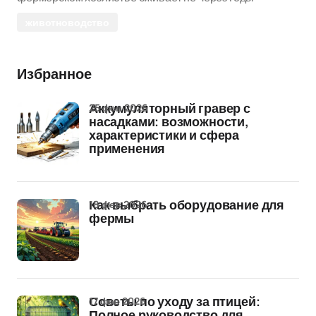
животноводство
Избранное
25 фев 2026
Аккумуляторный гравер с
насадками: возможности,
характеристики и сфера
применения
18 фев 2026
Как выбрать оборудование для
фермы
17 фев 2026
Советы по уходу за птицей:
Полное руководство для