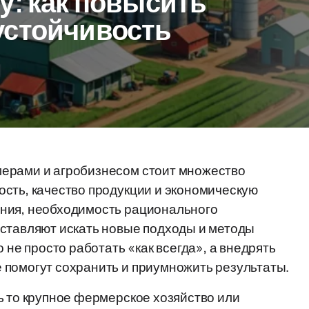
у: как повысить
устойчивость
мерами и агробизнесом стоит множество
сть, качество продукции и экономическую
ения, необходимость рационального
аставляют искать новые подходы и методы
 не просто работать «как всегда», а внедрять
 помогут сохранить и приумножить результаты.
ь то крупное фермерское хозяйство или