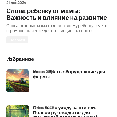
21 дек 2024
Слова ребенку от мамы:
Важность и влияние на развитие
Слова, которые мама говорит своему ребенку, имеют
огромное значение для его эмоционального и
Новости
Избранное
18 фев 2026
Как выбрать оборудование для
фермы
17 фев 2026
Советы по уходу за птицей:
Полное руководство для