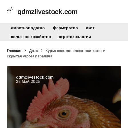
qdmzlivestock.com
животноводство
фермерство
скот
сельское хозяйство
агротехнологии
Главная
Дача
Куры: сальмонеллез, пситтакоз и
скрытая угроза паралича
qdmzlivestock.com
28 Май 2026