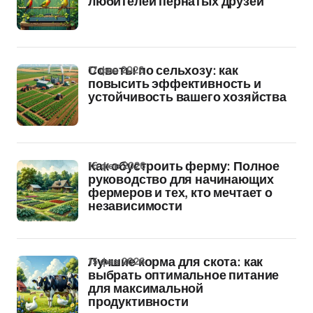
любителей пернатых друзей
17 фев 2026
Советы по сельхозу: как
повысить эффективность и
устойчивость вашего хозяйства
16 фев 2026
Как обустроить ферму: Полное
руководство для начинающих
фермеров и тех, кто мечтает о
независимости
15 фев 2026
Лучшие корма для скота: как
выбрать оптимальное питание
для максимальной
продуктивности