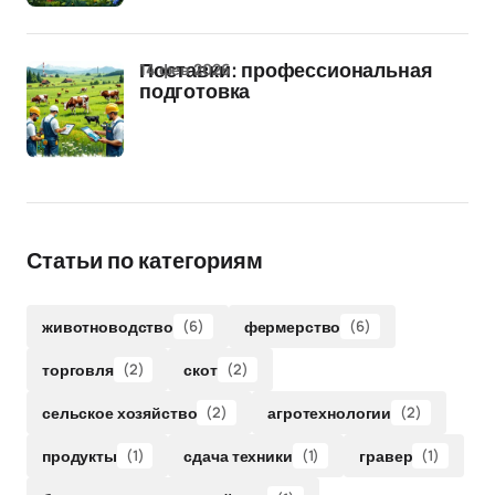
14 фев 2026
Поставки: профессиональная
подготовка
Статьи по категориям
животноводство
(6)
фермерство
(6)
торговля
(2)
скот
(2)
сельское хозяйство
(2)
агротехнологии
(2)
продукты
(1)
сдача техники
(1)
гравер
(1)